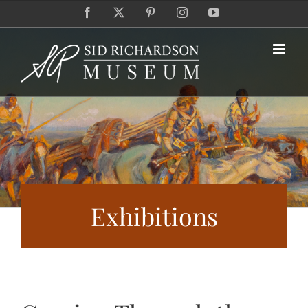
Skip
Facebook
X
Pinterest
Instagram
YouTube
to
content
Exhibitions