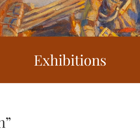
Exhibitions
h”